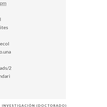
 pm
l
ites
tecol
o.una
ads/2
ndari
E INVESTIGACIÓN (DOCTORADO)