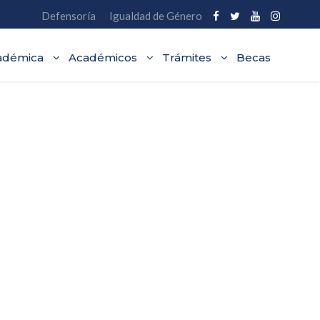
Defensoría
Igualdad de Género
adémica
Académicos
Trámites
Becas