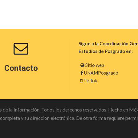
Sigue a la Coordinación Gen
Estudios de Posgrado en:
Sitio web
Contacto
UNAMPosgrado
TikTok
 de la Información. Todos los derechos reservados. Hecho en Méxi
e completa y su dirección electrónica. De otra forma requiere permis