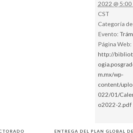
2022 @ 5:00
CST
Categoría de
Evento:
Trám
Página Web:
http://biblio
ogia.posgrad
m.mx/wp-
content/uplo
022/01/Cale
o2022-2.pdf
OCTORADO
ENTREGA DEL PLAN GLOBAL D