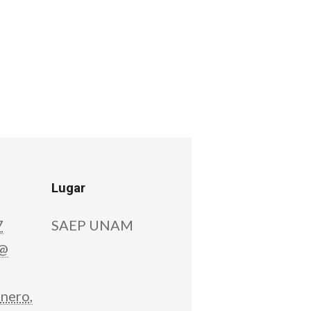
Lugar
7
SAEP UNAM
 @
nero,