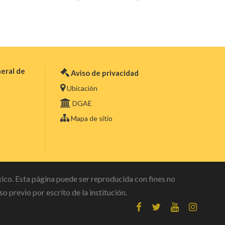
eral de
Aviso de privacidad
Ubicación
DGAE
Mapa de sitio
co. Esta página puede ser reproducida con fines no
o previo por escrito de la institución.