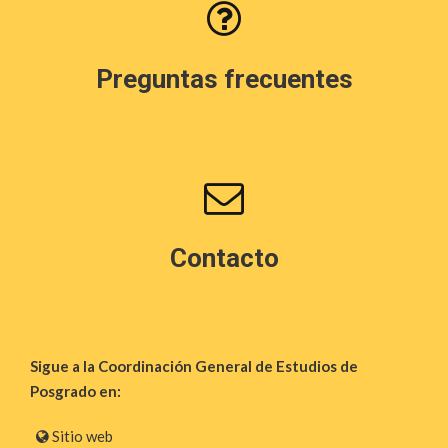
r
y
n
7
f
d
n
e
a
Preguntas frecuentes
e
c
a
g
h
v
v
o
a
i
e
.
s
s
Contacto
g
t
t
a
o
a
c
s
,
Sigue a la Coordinación General de Estudios de
Posgrado en:
i
d
2
Sitio web