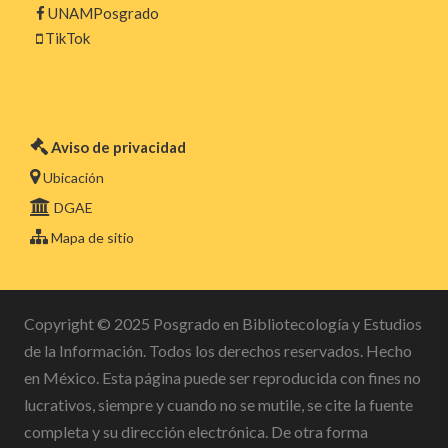
ó
e
0
UNAMPosgrado
TikTok
E
d
2
v
e
6
e
v
Aviso de privacidad
n
Ubicación
i
DGAE
t
s
Mapa de sitio
o
t
Copyright © 2025 Posgrado en Bibliotecología y Estudios
a
de la Información. Todos los derechos reservados. Hecho
en México. Esta página puede ser reproducida con fines no
s
lucrativos, siempre y cuando no se mutile, se cite la fuente
d
completa y su dirección electrónica. De otra forma