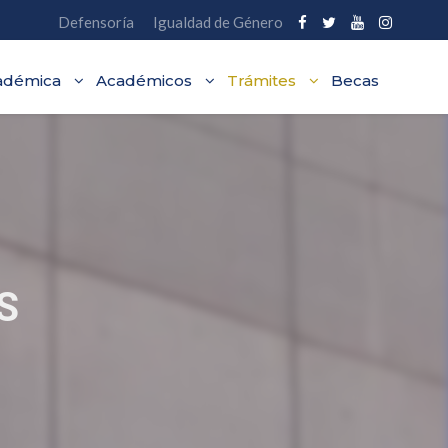
Defensoría
Igualdad de Género
adémica
Académicos
Trámites
Becas
S